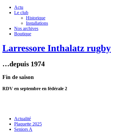
Actu
Le club
Historique
Installations
Nos archives
Boutique
Larressore Inthalatz rugby
…depuis 1974
Fin de saison
RDV en septembre en fédérale 2
Actualité
Plaquette 2025
Seniors A