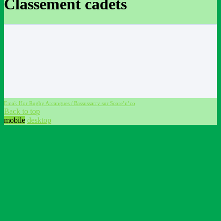
Classement cadets
Emak Hor Rugby Arcangues / Bassussarry sur Score’n’co
Back to top
mobile
desktop